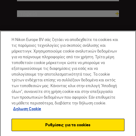
Εταιρεία
Η Nikon Europe BV σάς ζητάει να αποδεχθείτε τα cookies και
τις παρόμοιες τεχνολογίες για σκοπούς ανάλυσης και
μάρκετινγκ. Χρησιμοποιούμε cookie αναλυτικών δεδομένων
για να παίρνουμε πληροφορίες από τον χρήστη. Τρίτα μέρη
τοποθετούν cookie μάρκετινγκ ώστε να μπορούμε να
εξατομικεύσουμε τις διαφημίσεις για εσάς και να
CY(gr)
Nikon Sites
υπολογίσουμε την αποτελεσματικότητά τους. Τα cookie
τρίτων ενδέχεται επίσης να συλλέξουν δεδομένα και εκτός
Επικοινωνήστε μαζί μας
Δήλωση περί απορρήτου
των τοποθεσιών μας. Κάνοντας κλικ στην επιλογή "Αποδοχή
Όροι Χρήσης
Δήλωση cookie
Ρυθμίσεις cookie
όλων", συναινείτε στη χρήση cookie και στην επεξεργασία
© 2026 Nikon
των προσωπικών δεδομένων που αφορούν. Εάν επιθυμείτε
να μάθετε περισσότερα, διαβάστε την δήλωση cookie.
Δηλωση Cookie
Back to top
Ρυθμίσεις για τα cookies