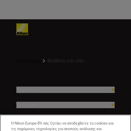
Βοήθεια και υπο...
Homepage
Προϊόντα
Έμπνευση
Βοήθεια και υποστήριξη
Η Nikon Europe BV σάς ζητάει να αποδεχθείτε τα cookies και
τις παρόμοιες τεχνολογίες για σκοπούς ανάλυσης και