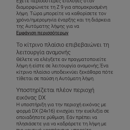
Έχετε περισσότερες επιλογές όταν
διαμορφώνετε τη Z 9 για απομακρυσμένη
λήψη. Τώρα μπορείτε να καθορίσετε τον
χρόνο/ημερομηνία έναρξης και τη διάρκεια
της Αυτόματης λήψης για να
εξοικονομήσετε τη διάρκεια ζωής της
Εμφάνιση περισσότερων
μπαταρίας.
Το κίτρινο πλαίσιο επιβεβαιώνει τη
λειτουργία αναμονής
Θέλετε να ελέγξετε αν πραγματοποιείτε
λήψη ή είστε σε λειτουργία αναμονής; Ένα
κίτρινο πλαίσιο υποδεικνύει ξεκάθαρα πότε
τίθεται σε παύση η Αυτόματη λήψη.
Υποστηρίζεται πλέον περιοχή
εικόνας DX
Η υποστήριξη για την περιοχή εικόνας με
φορμά DX (24x16) ενισχύει την ευελιξία σε
οποιαδήποτε ρύθμιση. Εάν πρέπει να
πλησιάσετε για να καδράρετε τη λήψη με
πιο κοντινό κροπάρισμα, μπορείτε.