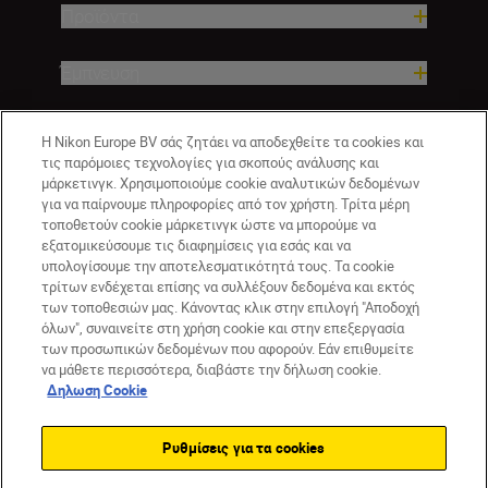
Προϊόντα
Έμπνευση
Βοήθεια και υποστήριξη
Η Nikon Europe BV σάς ζητάει να αποδεχθείτε τα cookies και
τις παρόμοιες τεχνολογίες για σκοπούς ανάλυσης και
μάρκετινγκ. Χρησιμοποιούμε cookie αναλυτικών δεδομένων
Εταιρεία
για να παίρνουμε πληροφορίες από τον χρήστη. Τρίτα μέρη
τοποθετούν cookie μάρκετινγκ ώστε να μπορούμε να
εξατομικεύσουμε τις διαφημίσεις για εσάς και να
υπολογίσουμε την αποτελεσματικότητά τους. Τα cookie
τρίτων ενδέχεται επίσης να συλλέξουν δεδομένα και εκτός
των τοποθεσιών μας. Κάνοντας κλικ στην επιλογή "Αποδοχή
όλων", συναινείτε στη χρήση cookie και στην επεξεργασία
των προσωπικών δεδομένων που αφορούν. Εάν επιθυμείτε
να μάθετε περισσότερα, διαβάστε την δήλωση cookie.
Δηλωση Cookie
CY(gr)
Nikon Sites
Επικοινωνήστε μαζί μας
Δήλωση περί απορρήτου
Ρυθμίσεις για τα cookies
Όροι Χρήσης
Δήλωση cookie
Ρυθμίσεις cookie
© 2026 Nikon