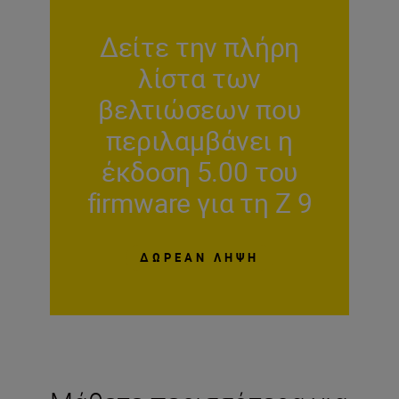
Δείτε την πλήρη
λίστα των
βελτιώσεων που
περιλαμβάνει η
έκδοση 5.00 του
firmware για τη Z 9
ΔΩΡΕΑΝ ΛΗΨΗ