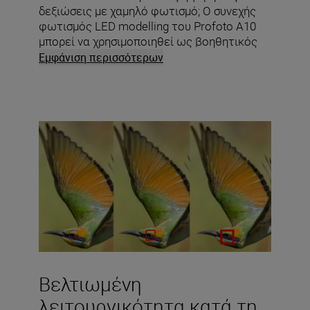
δεξιώσεις με χαμηλό φωτισμό; Ο συνεχής
φωτισμός LED modelling του Profoto A10
μπορεί να χρησιμοποιηθεί ως βοηθητικός
φωτισμός AF για να εξασφαλίζετε εικόνες
Εμφάνιση περισσότερων
μοναδικής ευκρίνειας σε συνθήκες χαμηλού
φωτισμού*
Βελτιωμένη
λειτουργικότητα κατά τη