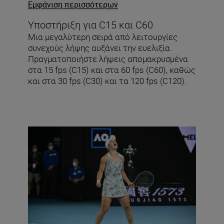
του αεροπλάνου για να εντοπιστεί η
Εμφάνιση περισσότερων
κατάλληλη λήψη.
Υποστήριξη για C15 και C60
Μια μεγαλύτερη σειρά από λειτουργίες
συνεχούς λήψης αυξάνει την ευελιξία.
Πραγματοποιήστε λήψεις απομακρυσμένα
στα 15 fps (C15) και στα 60 fps (C60), καθώς
και στα 30 fps (C30) και τα 120 fps (C120).