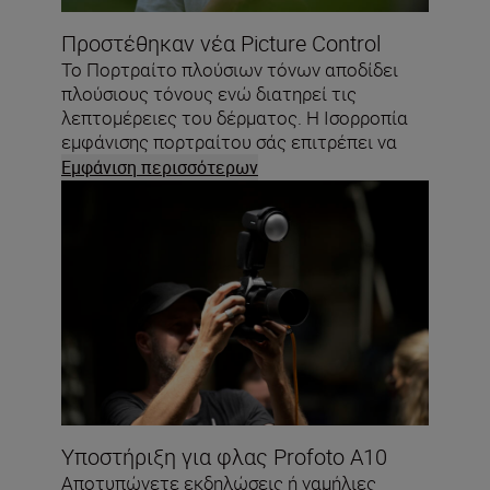
Προστέθηκαν νέα Picture Control
Το Πορτραίτο πλούσιων τόνων αποδίδει
πλούσιους τόνους ενώ διατηρεί τις
λεπτομέρειες του δέρματος. Η Ισορροπία
εμφάνισης πορτραίτου σάς επιτρέπει να
ρυθμίσετε ακριβώς την απόχρωση και τη
Εμφάνιση περισσότερων
φωτεινότητα. Η Απαλότητα δέρματος
μαλακώνει την όψη του δέρματος ενώ
διατηρεί ευκρινή τα μάτια και τα μαλλιά.
Υποστήριξη για φλας Profoto A10
Αποτυπώνετε εκδηλώσεις ή γαμήλιες