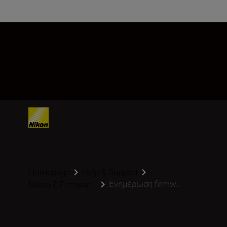
*Το firmware του Profoto A10 πρέπει να
ενημερωθεί στην πιο πρόσφατη έκδοση.
Ανατρέξτε στον ιστότοπο Profoto για
λεπτομέρειες.
Homepage
Help & Support
Ενημέρωση firmw...
Nikon Z Firmwar...