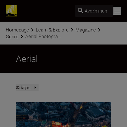
Αναζήτηση
Homepage
Learn & Explore
Magazine
Aerial Photogra...
Genre
Aerial
Φίλτρα
Crafting art from the skies: lessons in aerial photograph