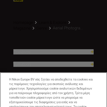
Homepage
Learn & Explore
Aerial Photogra...
Magazine
Genre
Προϊόντα
Έμπνευση
Βοήθεια και υποστήριξη
Η Nikon Europe BV σάς ζητάει να αποδεχθείτε τα cookies και
τις παρόμοιες τεχνολογίες για σκοπούς ανάλυσης και
μάρκετινγκ. Χρησιμοποιούμε cookie αναλυτικών δεδομένων
Εταιρεία
για να παίρνουμε πληροφορίες από τον χρήστη. Τρίτα μέρη
τοποθετούν cookie μάρκετινγκ ώστε να μπορούμε να
εξατομικεύσουμε τις διαφημίσεις για εσάς και να
υπολογίσουμε την αποτελεσματικότητά τους. Τα cookie