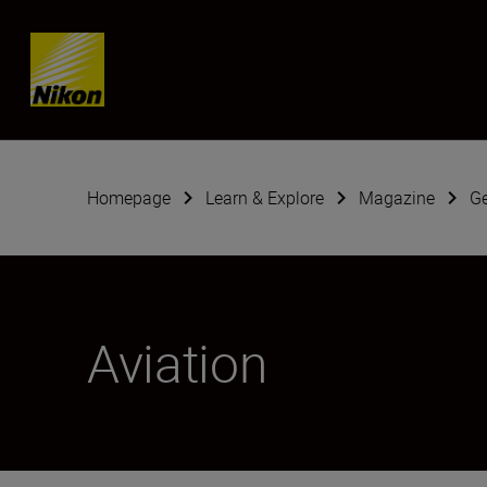
Skip content
Homepage
Learn & Explore
Magazine
G
Aviation