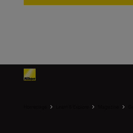
Homepage
Learn & Explore
Magazine
G