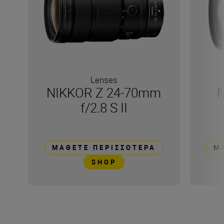
Lenses
NIKKOR Z 24-70mm
N
f/2.8 S II
ΜΆΘΕΤΕ ΠΕΡΙΣΣΌΤΕΡΑ
Μ
SHOP