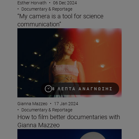
Esther Horvath
•
06 Dec 2024
•
Documentary & Reportage
“My camera is a tool for science
communication”
How to film better documentaries with Gianna Mazzeo
8 ΛΕΠΤΆ ΑΝΆΓΝΩΣΗΣ
Gianna Mazzeo
•
17 Jan 2024
•
Documentary & Reportage
How to film better documentaries with
Gianna Mazzeo
Capturing the portrait moment with Esther Horvath