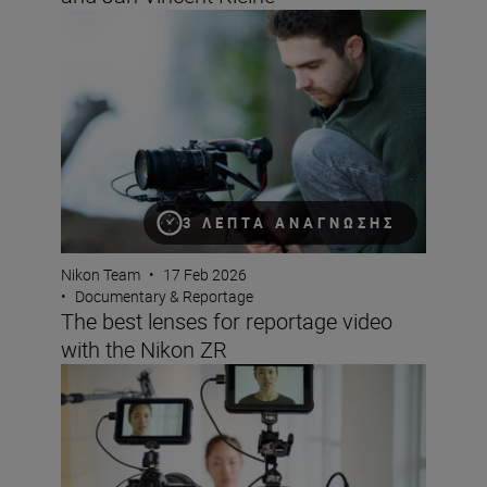
The best lenses for reportage video with the Nikon ZR
3 ΛΕΠΤΆ ΑΝΆΓΝΩΣΗΣ
Nikon Team
•
17 Feb 2026
•
Documentary & Reportage
The best lenses for reportage video
with the Nikon ZR
A documentary-making masterclass with Christopher M 