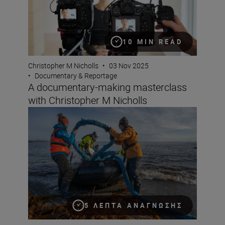
10 MIN READ
Christopher M Nicholls
•
03 Nov 2025
•
Documentary & Reportage
A documentary-making masterclass
with Christopher M Nicholls
“My camera is a tool for science communication”
5 ΛΕΠΤΆ ΑΝΆΓΝΩΣΗΣ