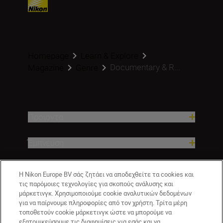
Homepage
Learn & Explore
Documentary & R...
Magazine
Genre
Προϊόντα
Έμπνευση
Βοήθεια και υποστήριξη
Η Nikon Europe BV σάς ζητάει να αποδεχθείτε τα cookies και
τις παρόμοιες τεχνολογίες για σκοπούς ανάλυσης και
μάρκετινγκ. Χρησιμοποιούμε cookie αναλυτικών δεδομένων
Εταιρεία
για να παίρνουμε πληροφορίες από τον χρήστη. Τρίτα μέρη
τοποθετούν cookie μάρκετινγκ ώστε να μπορούμε να
εξατομικεύσουμε τις διαφημίσεις για εσάς και να