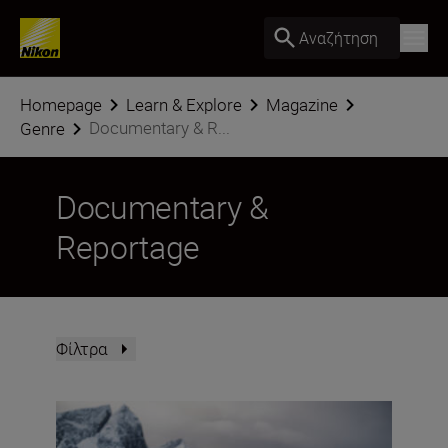
Αναζήτηση
Homepage
Learn & Explore
Magazine
Documentary & R...
Genre
Documentary &
Reportage
Φίλτρα
The Nikon ZR: Tried and tested