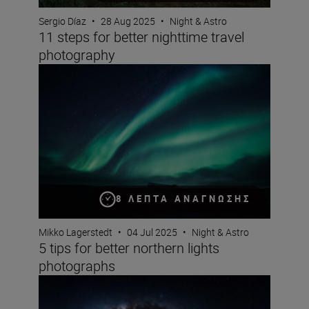
Sergio Díaz
•
28 Aug 2025
•
Night & Astro
11 steps for better nighttime travel
photography
5 tips for better northern lights photographs
8 ΛΕΠΤΆ ΑΝΆΓΝΩΣΗΣ
Mikko Lagerstedt
•
04 Jul 2025
•
Night & Astro
5 tips for better northern lights
photographs
Capturing the cosmos: a documentary-maker’s guide to 