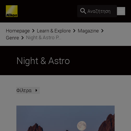
Αναζήτηση
Homepage
Learn & Explore
Magazine
Night & Astro P...
Genre
Night & Astro
Φίλτρα
How to take great images of the moon