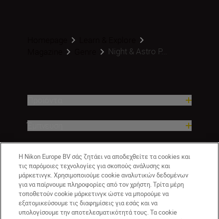
Homepage
Learn & Explore
Night & Astro P...
Magazine
Genre
Προϊόντα
Έμπνευση
Βοήθεια και υποστήριξη
Η Nikon Europe BV σάς ζητάει να αποδεχθείτε τα cookies και
τις παρόμοιες τεχνολογίες για σκοπούς ανάλυσης και
μάρκετινγκ. Χρησιμοποιούμε cookie αναλυτικών δεδομένων
Εταιρεία
για να παίρνουμε πληροφορίες από τον χρήστη. Τρίτα μέρη
τοποθετούν cookie μάρκετινγκ ώστε να μπορούμε να
εξατομικεύσουμε τις διαφημίσεις για εσάς και να
υπολογίσουμε την αποτελεσματικότητά τους. Τα cookie