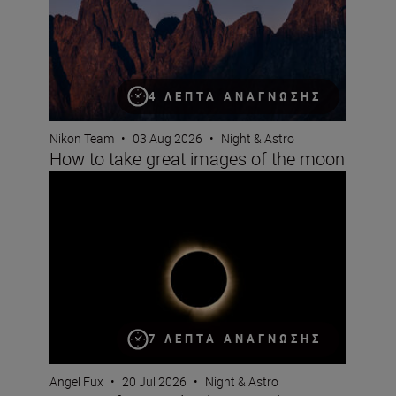
4 ΛΕΠΤΆ ΑΝΆΓΝΩΣΗΣ
Nikon Team
•
03 Aug 2026
•
Night & Astro
How to take great images of the moon
How professionals photograph an eclipse
7 ΛΕΠΤΆ ΑΝΆΓΝΩΣΗΣ
Angel Fux
•
20 Jul 2026
•
Night & Astro