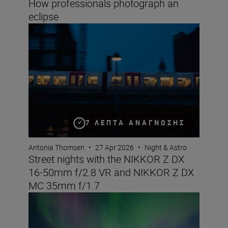
How professionals photograph an
eclipse
Street nights with the NIKKOR Z DX 16-50mm f/2.8 VR
7 ΛΕΠΤΆ ΑΝΆΓΝΩΣΗΣ
Antonia Thomsen
•
27 Apr 2026
•
Night & Astro
Street nights with the NIKKOR Z DX
16-50mm f/2.8 VR and NIKKOR Z DX
MC 35mm f/1.7
How to take great video of the northern lights