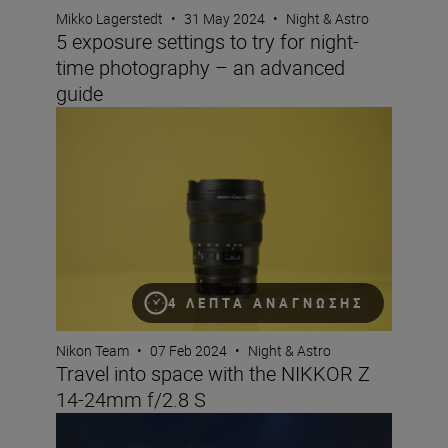
Mikko Lagerstedt
•
31 May 2024
•
Night & Astro
5 exposure settings to try for night-
time photography – an advanced
guide
Travel into space with the NIKKOR Z 14-24mm f/2.8 S
4 ΛΕΠΤΆ ΑΝΆΓΝΩΣΗΣ
Nikon Team
•
07 Feb 2024
•
Night & Astro
Travel into space with the NIKKOR Z
14-24mm f/2.8 S
9 top tips for photographing Christmas markets