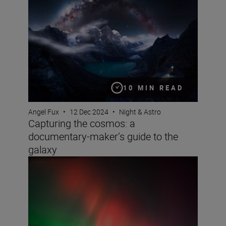
10 MIN READ
Angel Fux
•
12 Dec 2024
•
Night & Astro
Capturing the cosmos: a
documentary-maker’s guide to the
galaxy
Aurora photography: A guide to the night sky