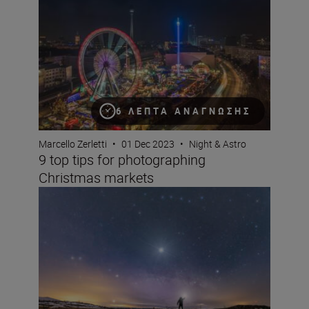
6 ΛΕΠΤΆ ΑΝΆΓΝΩΣΗΣ
Marcello Zerletti
•
01 Dec 2023
•
Night & Astro
9 top tips for photographing
Christmas markets
What to shoot this autumn based on the stars with ast