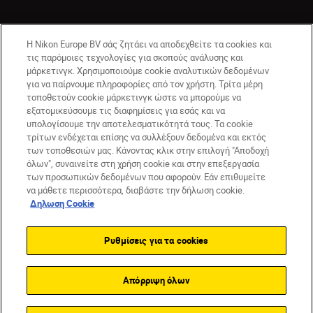
Η Nikon Europe BV σάς ζητάει να αποδεχθείτε τα cookies και
τις παρόμοιες τεχνολογίες για σκοπούς ανάλυσης και
μάρκετινγκ. Χρησιμοποιούμε cookie αναλυτικών δεδομένων
για να παίρνουμε πληροφορίες από τον χρήστη. Τρίτα μέρη
τοποθετούν cookie μάρκετινγκ ώστε να μπορούμε να
εξατομικεύσουμε τις διαφημίσεις για εσάς και να
CY(gr)
Nikon Sites
υπολογίσουμε την αποτελεσματικότητά τους. Τα cookie
τρίτων ενδέχεται επίσης να συλλέξουν δεδομένα και εκτός
Επικοινωνήστε μαζί μας
Δήλωση περί απορρήτου
των τοποθεσιών μας. Κάνοντας κλικ στην επιλογή "Αποδοχή
Όροι Χρήσης
Δήλωση cookie
Ρυθμίσεις cookie
όλων", συναινείτε στη χρήση cookie και στην επεξεργασία
© 2026 Nikon
των προσωπικών δεδομένων που αφορούν. Εάν επιθυμείτε
να μάθετε περισσότερα, διαβάστε την δήλωση cookie.
Δηλωση Cookie
Back to top
Ρυθμίσεις για τα cookies
Απόρριψη όλων