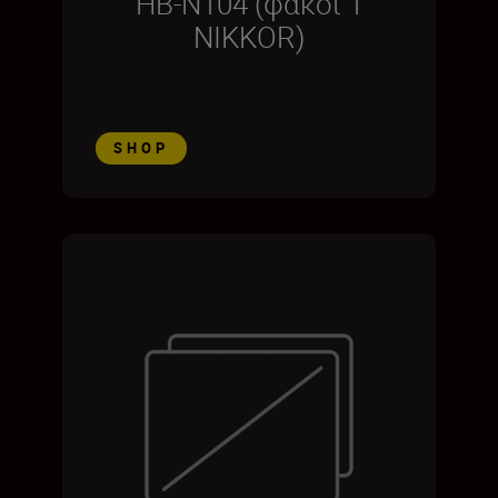
HB-N104 (φακοί 1
NIKKOR)
SHOP