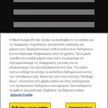
Έμπνευση
Βοήθεια και υποστήριξη
Εταιρεία
Η Nikon Europe BV σάς ζητάει να αποδεχθείτε τα cookies και
τις παρόμοιες τεχνολογίες για σκοπούς ανάλυσης και
μάρκετινγκ. Χρησιμοποιούμε cookie αναλυτικών δεδομένων
για να παίρνουμε πληροφορίες από τον χρήστη. Τρίτα μέρη
τοποθετούν cookie μάρκετινγκ ώστε να μπορούμε να
εξατομικεύσουμε τις διαφημίσεις για εσάς και να
υπολογίσουμε την αποτελεσματικότητά τους. Τα cookie
τρίτων ενδέχεται επίσης να συλλέξουν δεδομένα και εκτός
των τοποθεσιών μας. Κάνοντας κλικ στην επιλογή "Αποδοχή
όλων", συναινείτε στη χρήση cookie και στην επεξεργασία
CY(gr)
Nikon Sites
των προσωπικών δεδομένων που αφορούν. Εάν επιθυμείτε
να μάθετε περισσότερα, διαβάστε την δήλωση cookie.
Επικοινωνήστε μαζί μας
Δήλωση περί απορρήτου
Δηλωση Cookie
Όροι Χρήσης
Δήλωση cookie
Ρυθμίσεις cookie
© 2026 Nikon
Ρυθμίσεις για τα cookies
Απόρριψη όλων