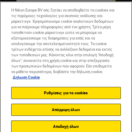
Η Nikon Europe BV σάς ζητάει να αποδεχθείτε τα cookies και
τις παρόμοιες τεχνολογίες για σκοπούς ανάλυσης και
μάρκετινγκ. Χρησιμοποιούμε cookie αναλυτικών δεδομένων
για να παίρνουμε πληροφορίες από τον χρήστη. Τρίτα μέρη
τοποθετούν cookie μάρκετινγκ ώστε να μπορούμε να
εξατομικεύσουμε τις διαφημίσεις για εσάς και να
υπολογίσουμε την αποτελεσματικότητά τους. Τα cookie
τρίτων ενδέχεται επίσης να συλλέξουν δεδομένα και εκτός
των τοποθεσιών μας. Κάνοντας κλικ στην επιλογή "Αποδοχή
CY(gr)
Nikon Sites
όλων", συναινείτε στη χρήση cookie και στην επεξεργασία
Επικοινωνήστε μαζί μας
Δήλωση περί απορρήτου
των προσωπικών δεδομένων που αφορούν. Εάν επιθυμείτε
να μάθετε περισσότερα, διαβάστε την δήλωση cookie.
Όροι Χρήσης
Δήλωση cookie
Ρυθμίσεις cookie
Δηλωση Cookie
© 2026 Nikon
Ρυθμίσεις για τα cookies
Back to top
Απόρριψη όλων
Αποδοχή όλων