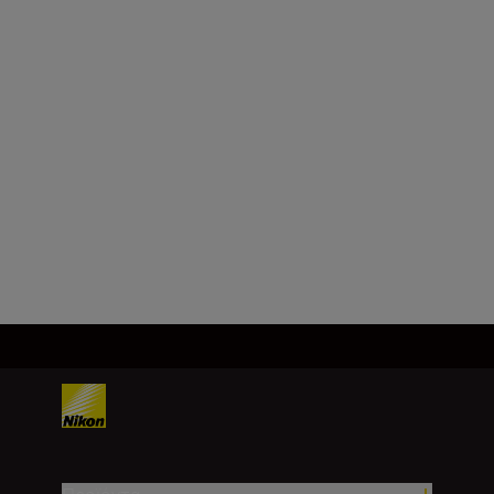
Μέγιστος λόγος
αναπαραγωγής
Ο λόγος αναπαραγωγής του
συνδεδεμένου φακού επί
περίπου 1,4x
Φόρτωση περισσότερων