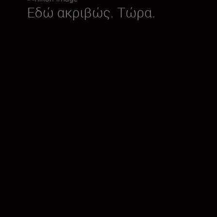
Εδώ ακριβώς. Τώρα.
Είτε πρόκειται για φωτογραφίες ή video,
αυτός ο φακός NIKKOR Z είναι
ξεχωριστός κάθε στιγμή. Η απόσβεση
κραδασμών εντός του φακού σάς
επιτρέπει να τραβάτε φωτογραφίες με
ταχύτητα κλείστρου έως 4,5 στοπ
χαμηλότερη από ό,τι θα ήταν δυνατό
διαφορετικά.¹ Μπορείτε να
αποτυπώσετε καθαρότερες
φωτογραφίες καθώς σουρουπώνει ή να
τραβήξετε video που δεν εμφανίζουν τα
αποτελέσματα από το κούνημα της