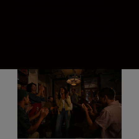
να φαίνεται ο ορίζοντας της πόλης.
Απογειώστε τις αυθόρμητες ομαδικές
λήψεις ή τις λήψεις δρόμου που
αποτυπώνουν την αίσθηση της στιγμής.
Δοκιμάστε τον κατά τη λήψη video: θα
εκπλαγείτε με το πόσο σταθερά είναι τα
πλάνα.