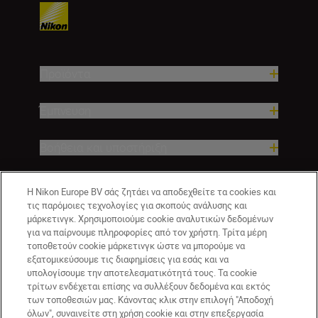
Προϊόντα
Έμπνευση
Βοήθεια και υποστήριξη
Εταιρεία
Η Nikon Europe BV σάς ζητάει να αποδεχθείτε τα cookies και
τις παρόμοιες τεχνολογίες για σκοπούς ανάλυσης και
μάρκετινγκ. Χρησιμοποιούμε cookie αναλυτικών δεδομένων
για να παίρνουμε πληροφορίες από τον χρήστη. Τρίτα μέρη
τοποθετούν cookie μάρκετινγκ ώστε να μπορούμε να
εξατομικεύσουμε τις διαφημίσεις για εσάς και να
υπολογίσουμε την αποτελεσματικότητά τους. Τα cookie
τρίτων ενδέχεται επίσης να συλλέξουν δεδομένα και εκτός
των τοποθεσιών μας. Κάνοντας κλικ στην επιλογή "Αποδοχή
όλων", συναινείτε στη χρήση cookie και στην επεξεργασία