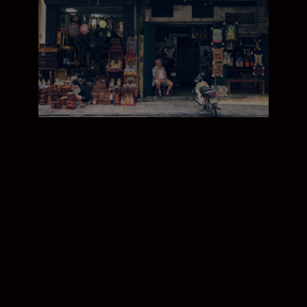
Μην καθυστερείτε
Χάρη στην ευρεία μοντούρα Z της Nikon,
αυτός ο mirrorless φακός με φορμά DX
αποτυπώνει ευρυγώνιες έως
κατακόρυφες προβολές με
περισσότερες λεπτομέρειες, βάθος και
χρώμα. Δείξτε πόσο εκπληκτικός μπορεί