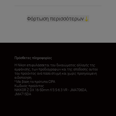
Φόρτωση περισσότερων
Πρόσθετες πληροφορίες
Η Nikon επιφυλάσσεται του δικαιώματος αλλαγής της
εμφάνισης, των προδιαγραφών και της απόδοσης αυτού
του προϊόντος ανά πάσα στιγμή και χωρίς προηγούμενη
ειδοποίηση.
¹ Με βάση τα πρότυπα CIPA
Κωδικός προϊόντος
NIKKOR Z DX 16-50mm f/3.5-6.3 VR - JMA706DA,
JMA715DA