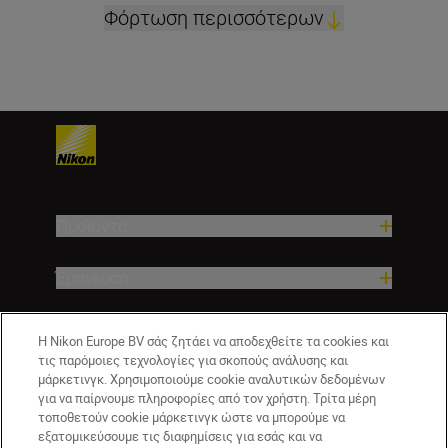
Φόρτωση περισσότερων
Προϊόντα
Έμπνευση
Βοήθεια και υποστήριξη
Η Nikon Europe BV σάς ζητάει να αποδεχθείτε τα cookies και
τις παρόμοιες τεχνολογίες για σκοπούς ανάλυσης και
μάρκετινγκ. Χρησιμοποιούμε cookie αναλυτικών δεδομένων
Εταιρεία
για να παίρνουμε πληροφορίες από τον χρήστη. Τρίτα μέρη
τοποθετούν cookie μάρκετινγκ ώστε να μπορούμε να
εξατομικεύσουμε τις διαφημίσεις για εσάς και να