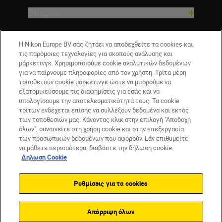
Εταιρεία
Η Nikon Europe BV σάς ζητάει να αποδεχθείτε τα cookies και
τις παρόμοιες τεχνολογίες για σκοπούς ανάλυσης και
μάρκετινγκ. Χρησιμοποιούμε cookie αναλυτικών δεδομένων
για να παίρνουμε πληροφορίες από τον χρήστη. Τρίτα μέρη
τοποθετούν cookie μάρκετινγκ ώστε να μπορούμε να
εξατομικεύσουμε τις διαφημίσεις για εσάς και να
υπολογίσουμε την αποτελεσματικότητά τους. Τα cookie
CY(gr)
Nikon Sites
τρίτων ενδέχεται επίσης να συλλέξουν δεδομένα και εκτός
των τοποθεσιών μας. Κάνοντας κλικ στην επιλογή "Αποδοχή
Επικοινωνήστε μαζί μας
Δήλωση περί απορρήτου
όλων", συναινείτε στη χρήση cookie και στην επεξεργασία
Όροι Χρήσης
Δήλωση cookie
Ρυθμίσεις cookie
των προσωπικών δεδομένων που αφορούν. Εάν επιθυμείτε
© 2026 Nikon
να μάθετε περισσότερα, διαβάστε την δήλωση cookie.
Δηλωση Cookie
Ρυθμίσεις για τα cookies
Back to top
Απόρριψη όλων