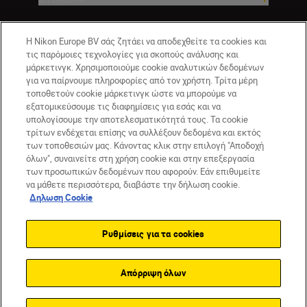
Η Nikon Europe BV σάς ζητάει να αποδεχθείτε τα cookies και
τις παρόμοιες τεχνολογίες για σκοπούς ανάλυσης και
μάρκετινγκ. Χρησιμοποιούμε cookie αναλυτικών δεδομένων
για να παίρνουμε πληροφορίες από τον χρήστη. Τρίτα μέρη
τοποθετούν cookie μάρκετινγκ ώστε να μπορούμε να
εξατομικεύσουμε τις διαφημίσεις για εσάς και να
υπολογίσουμε την αποτελεσματικότητά τους. Τα cookie
CY(gr)
Nikon Sites
τρίτων ενδέχεται επίσης να συλλέξουν δεδομένα και εκτός
των τοποθεσιών μας. Κάνοντας κλικ στην επιλογή "Αποδοχή
Επικοινωνήστε μαζί μας
Δήλωση περί απορρήτου
όλων", συναινείτε στη χρήση cookie και στην επεξεργασία
Όροι Χρήσης
Δήλωση cookie
Ρυθμίσεις cookie
των προσωπικών δεδομένων που αφορούν. Εάν επιθυμείτε
© 2026 Nikon
να μάθετε περισσότερα, διαβάστε την δήλωση cookie.
Δηλωση Cookie
Ρυθμίσεις για τα cookies
Back to top
Απόρριψη όλων