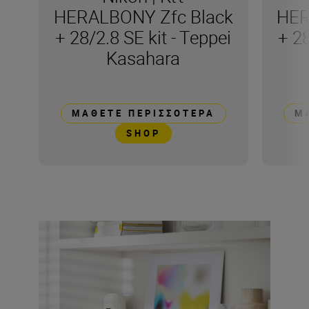
HERALBONY Zfc Black
HER
+ 28/2.8 SE kit - Teppei
+ 2
Kasahara
ΜΆΘΕΤΕ ΠΕΡΙΣΣΌΤΕΡΑ
Μ
SHOP