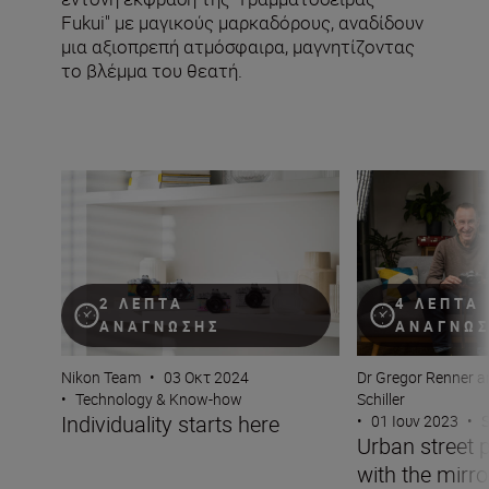
Fukui" με μαγικούς μαρκαδόρους, αναδίδουν
μια αξιοπρεπή ατμόσφαιρα, μαγνητίζοντας
το βλέμμα του θεατή.
Individuality starts here
Urban street phot
2 ΛΕΠΤΆ
4 ΛΕΠΤΆ
ΑΝΆΓΝΩΣΗΣ
ΑΝΆΓΝΩ
Nikon Team
•
03 Οκτ 2024
Dr Gregor Renner a
•
Technology & Know-how
Schiller
Individuality starts here
•
01 Ιουν 2023
•
S
Urban street 
with the mirro