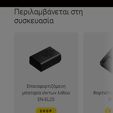
Περιλαμβάνεται στη
συσκευασία
Επαναφορτιζόμενη
μπαταρία ιόντων λιθίου
Φορτιστή
EN-EL25
M
SHOP
S