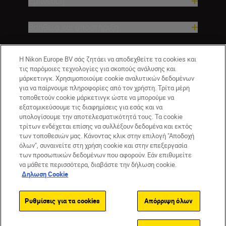
Έμπνευση
Βοήθεια και υποστήριξη
Εταιρεία
Η Nikon Europe BV σάς ζητάει να αποδεχθείτε τα cookies και
τις παρόμοιες τεχνολογίες για σκοπούς ανάλυσης και
μάρκετινγκ. Χρησιμοποιούμε cookie αναλυτικών δεδομένων
για να παίρνουμε πληροφορίες από τον χρήστη. Τρίτα μέρη
τοποθετούν cookie μάρκετινγκ ώστε να μπορούμε να
εξατομικεύσουμε τις διαφημίσεις για εσάς και να
υπολογίσουμε την αποτελεσματικότητά τους. Τα cookie
τρίτων ενδέχεται επίσης να συλλέξουν δεδομένα και εκτός
των τοποθεσιών μας. Κάνοντας κλικ στην επιλογή "Αποδοχή
όλων", συναινείτε στη χρήση cookie και στην επεξεργασία
CY(gr)
Nikon Sites
των προσωπικών δεδομένων που αφορούν. Εάν επιθυμείτε
να μάθετε περισσότερα, διαβάστε την δήλωση cookie.
Επικοινωνήστε μαζί μας
Δήλωση περί απορρήτου
Δηλωση Cookie
Όροι Χρήσης
Δήλωση cookie
Ρυθμίσεις cookie
© 2026 Nikon
Ρυθμίσεις για τα cookies
Απόρριψη όλων