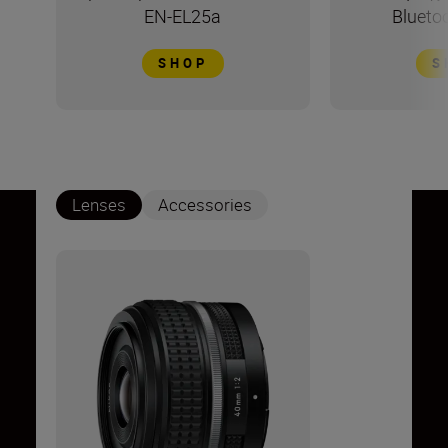
EN-EL25a
Blueto
SHOP
S
Lenses
Accessories